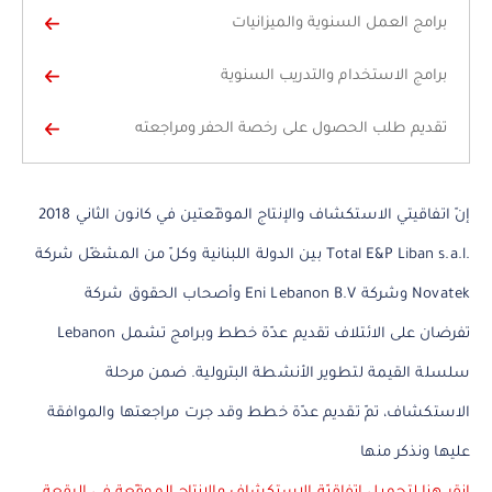
برامج العمل السنوية والميزانيات
برامج الاستخدام والتدريب السنوية
تقديم طلب الحصول على رخصة الحفر ومراجعته
إنّ اتفاقيتي الاستكشاف والإنتاج الموقّعتين في كانون الثاني 2018
بين الدولة اللبنانية وكلّ من المشغّل شركة Total E&P Liban s.a.l.
وأصحاب الحقوق شركة Eni Lebanon B.V وشركة Novatek
Lebanon تفرضان على الائتلاف تقديم عدّة خطط وبرامج تشمل
سلسلة القيمة لتطوير الأنشطة البترولية. ضمن مرحلة
الاستكشاف، تمّ تقديم عدّة خطط وقد جرت مراجعتها والموافقة
عليها ونذكر منها