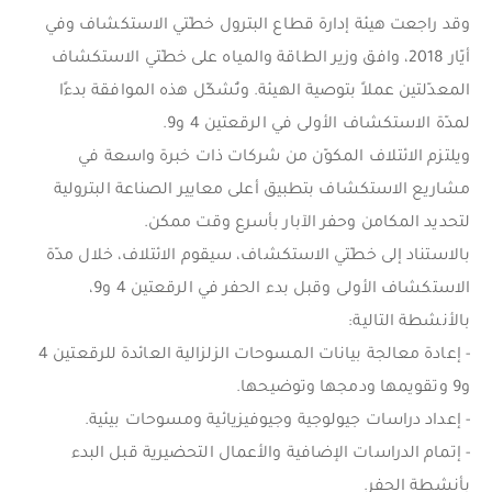
وقد راجعت هيئة إدارة قطاع البترول خطّتي الاستكشاف وفي
أيّار 2018، وافق وزير الطاقة والمياه على خطّتي الاستكشاف
المعدّلتين عملاً بتوصية الهيئة. وتُشكّل هذه الموافقة بدءًا
لمدّة الاستكشاف الأولى في الرقعتين 4 و9.
ويلتزم الائتلاف المكوّن من شركات ذات خبرة واسعة في
مشاريع الاستكشاف بتطبيق أعلى معايير الصناعة البترولية
لتحديد المكامن وحفر الآبار بأسرع وقت ممكن.
بالاستناد إلى خطّتي الاستكشاف، سيقوم الائتلاف، خلال مدّة
الاستكشاف الأولى وقبل بدء الحفر في الرقعتين 4 و9،
بالأنشطة التالية:
- إعادة معالجة بيانات المسوحات الزلزالية العائدة للرقعتين 4
و9 وتقويمها ودمجها وتوضيحها.
- إعداد دراسات جيولوجية وجيوفيزيائية ومسوحات بيئية.
- إتمام الدراسات الإضافية والأعمال التحضيرية قبل البدء
بأنشطة الحفر.