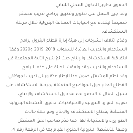
الحقوق تطوير المكوّن المحلّي اللبناني.
وقد جرى العمل على تطوير وتطبيق برنامج تدريب مصمّم
خصيصاً ليتلاءم مع احتياجات الصناعة البترولية خلال مرحلة
الاستكشاف.
وقدّم ائتلاف الشركات إلى هيئة إدارة قطاع البترول برامج
الاستخدام والتدريب العائدة للسنوات 2018، 2019 و2020 وفقاً
لاتفاقية الاستكشاف والإنتاج حيث تمّ شرح الآلية المعتمدة في
الاستخدام والتدريب وقد وافقت الهيئة على هذه البرامج.
وقد نظّم المشغّل ضمن هذا الإطار عدّة ورش تدريب لموظّفي
القطاع العام حول المواضيع المتعلّقة بمرحلة الاستكشاف على
سبيل المثال لا الحصر: مقدّمة حول الاستكشاف والإنتاج،
تقويم الموارد البترولية والاحتياطيات، تدقيق الأنشطة البترولية
المتعلّقة بقطاع الاستكشاف والإنتاج ومواجهة حالات
الطوارىء والاستجابة لها. كما قدّم صاحب الحق المشغّل
وصفاً للأنشطة البترولية المنوي القبام بها في الرقعة رقم 4.