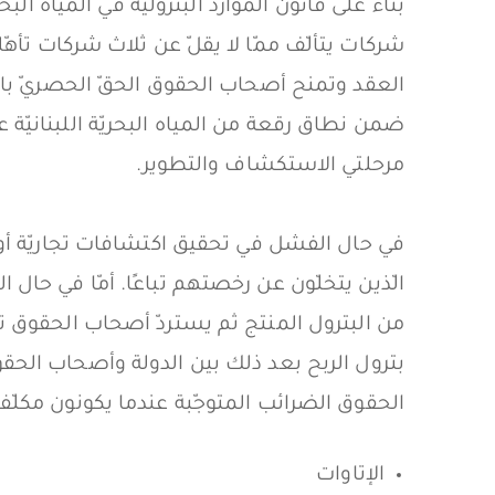
بناءً على قانون الموارد البتروليّة في المياه الب
شركات يتألّف ممّا لا يقلّ عن ثلاث شركات تأهّل
العقد وتمنح أصحاب الحقوق الحقّ الحصريّ باس
ضمن نطاق رقعة من المياه البحريّة اللبنانيّة 
مرحلتي الاستكشاف والتطوير.
في حال الفشل في تحقيق اكتشافات تجاريّة أو
الّذين يتخلّون عن رخصتهم تباعًا. أمّا في حال ا
من البترول المنتج ثم يستردّ أصحاب الحقوق تكا
بترول الربح بعد ذلك بين الدولة وأصحاب الحقو
الحقوق الضرائب المتوجّبة عندما يكونون مكلّفين 
الإتاوات