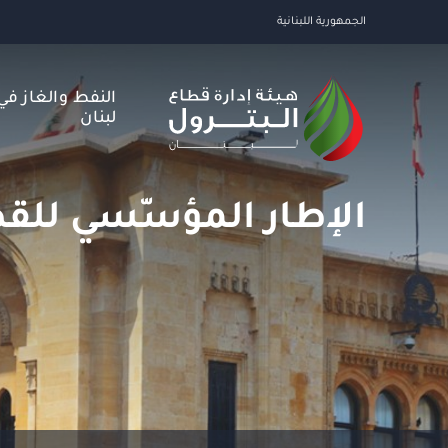
الجمهورية اللبنانية
النفط والغاز في
لبنان
الإطار المؤسّسي للق