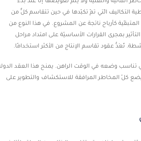
 الماليّة والتقنيّة ولا يتمّ تعويضها إلّا عند بدء
ية التكاليف الّتي تمّ تكبّدها في حين تتقاسم كلٌّ من
المتبقّية كأرباح ناتجة عن المشروع. في هذا النوع من
لتأثير بمجرى القرارات الأساسيّة على امتداد مراحل
تُعَدُّ عقود تقاسم الإنتاج من الأكثر استخدامًا.
تي تناسب وضعه في الوقت الراهن. يمنح هذا العقد الدولة
 ويضع كلّ المخاطر المرافقة للاستكشاف والتطوير على