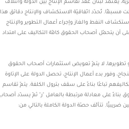
حريّة، يعتمد لبنان عقد تقاسم الإنتاج بين الدولة وائتلاف
ت مسبقًا. تُحدّد اتّفاقيّة الاستكشاف والإنتاج دقائق هذا
تكشاف النفط والغاز وإجراء أعمال التطوير والإنتاج
على أن يتحمّل أصحاب الحقوق كافّة التكاليف على امتداد
 تطويرها، لا يتمّ تعويض استثمارات أصحاب الحقوق
لنجاح، وفور بدء أعمال الإنتاج، تحصل الدولة على الإتاوة
ليفهم تباعًا بناءً على سقف بترول الكلفة. يتمّ تقاسم
ق بناءً على معادلة مرتبطة بالعامل "ر" ثمّ يسدّد أصحاب
ضريبيًّا. تتألّف حصّة الدولة الكاملة بالتالي من: