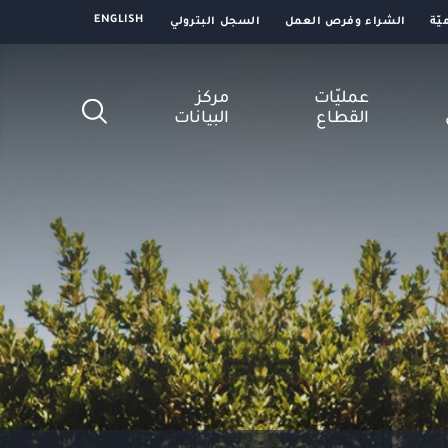
ENGLISH
يّة
الشراء وفرص العمل
السجل البترولي
عمليّات
مركز
القطاع
البيانات