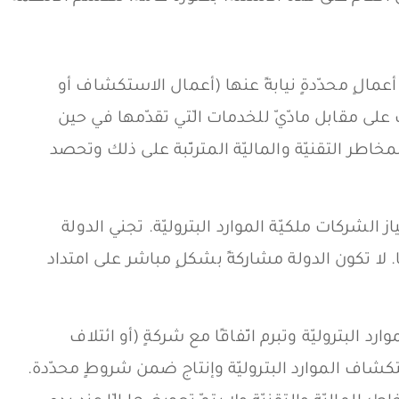
أعمالٍ محدّدةٍ نيابةً عنها (أعمال الاستكشاف أو
لى مقابل مادّيّ للخدمات الّتي تقدّمها في حين
مخاطر التقنيّة والماليّة المترتّبة على ذلك وتحصد
 الشركات ملكيّة الموارد البتروليّة. تجني الدولة
 لا تكون الدولة مشارِكةً بشكلٍ مباشر على امتداد
ارد البتروليّة وتبرم اتّفاقًا مع شركةٍ (أو ائتلاف
شاف الموارد البتروليّة وإنتاج ضمن شروطٍ محدّدة.