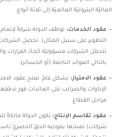
الماليّة البتروليّة العالميّة إلى ثلاثة أنواع:
عقود الخدمات:
توظّف الدولة شركةً لإتمام 
التطوير على سبيل المثال). تحصل الشركات ع
تتحمّل الشركات مسؤوليّة اتّخاذ القرارات وال
بالتالي العوائد الناجمة (أو الخسائر).
عقود الامتياز:
بشكلٍ عامّ، تمنح عقود الامتياز
الإتاوات والضرائب على العائدات فور تدفّقها.
مراحل القطاع.
عقود تقاسم الإنتاج:
تكون الدولة مالكةً للمو
شركات) تمنحها بموجبه الحقّ الحصريّ باستك