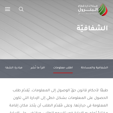
الشفافيّة
الشفافية والمساءلة
اطلب معلومات
اقرأ ما نُشر
مبادرة الشفافيّة (EITI)
طبقًا لأحكام قانون حقّ الوصول إلى المعلومات، يُقدّم طلب
الحصول على المعلومات بشكل خطّي إلى الإدارة التي تكون
المعلومة في حيازتها، وعلى مُقدّم الطلب أن يتّخذ مكان إقامة